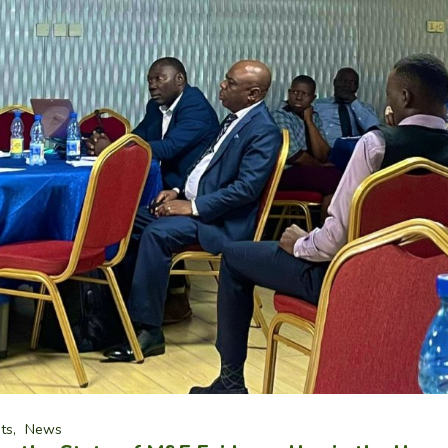
ts
News