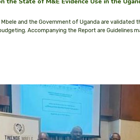
 on the State of M&E Evidence Use in the Ugan
 Mbele and the Government of Uganda are validated th
 budgeting. Accompanying the Report are Guidelines ma