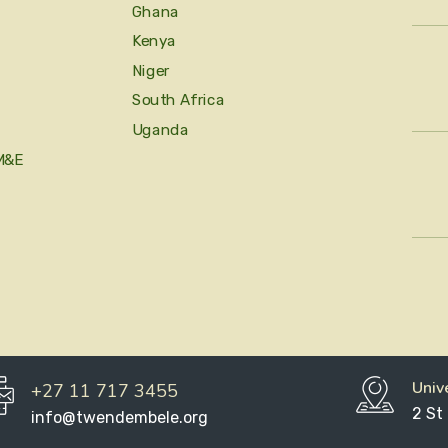
Ghana
Kenya
Niger
South Africa
Uganda
M&E
Univ
+27 11 717 3455
2 St
info@twendembele.org